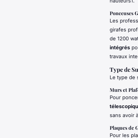
hauteurs1.
Ponceuses G
Les profess
girafes pro
de 1200 wat
intégrés
pou
travaux int
Type de Su
Le type de 
Murs et Pla
Pour ponce
télescopiqu
sans avoir à
Plaques de 
Pour les pl