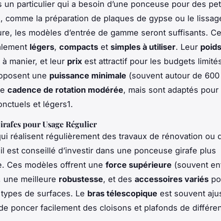
s un particulier qui a besoin d’une ponceuse pour des peti
 comme la préparation de plaques de gypse ou le lissag
ure, les modèles d’entrée de gamme seront suffisants. Ce
alement
légers
,
compacts
et
simples à utiliser
. Leur
poids
 à manier, et leur
prix
est attractif pour les budgets limité
oposent une
puissance minimale
(souvent autour de 600
ne
cadence de rotation modérée
, mais sont adaptés pour
onctuels et légers1.
irafes pour Usage Régulier
ui réalisent régulièrement des travaux de rénovation ou 
 il est conseillé d’investir dans une ponceuse girafe plus
e. Ces modèles offrent une
force supérieure
(souvent ent
, une meilleure
robustesse
, et des
accessoires variés
po
s types de surfaces. Le
bras télescopique
est souvent ajus
de poncer facilement des cloisons et plafonds de différe