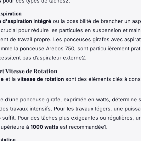
es pour ces types de tâches2.
spiration
 d'aspiration intégré
ou la possibilité de brancher un asp
 crucial pour réduire les particules en suspension et main
nt de travail propre. Les ponceuses girafes avec aspirat
omme la ponceuse Arebos 750, sont particulièrement prat
cessitent pas d’aspirateur externe2.
et Vitesse de Rotation
ce
et la
vitesse de rotation
sont des éléments clés à consi
e d’une ponceuse girafe, exprimée en watts, détermine s
 des travaux intensifs. Pour les travaux légers, une puis
s
suffit. Pour des tâches plus exigeantes ou régulières, u
supérieure à
1000 watts
est recommandée1.
otation