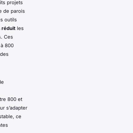
ts projets
e de parois
s outils
 réduit
les
s. Ces
 à 800
 des
de
re 800 et
ur s’adapter
table, ce
ntes