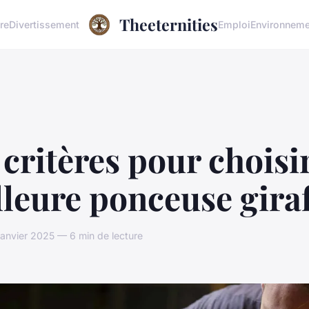
Theeternities
re
Divertissement
Emploi
Environneme
critères pour choisir
leure ponceuse gira
janvier 2025 — 6 min de lecture