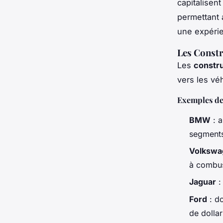
capitalisent
permettant 
une expérie
Les Const
Les
constr
vers les vé
Exemples de
BMW
: a
segments
Volkswa
à combus
Jaguar
:
Ford
: do
de dollar