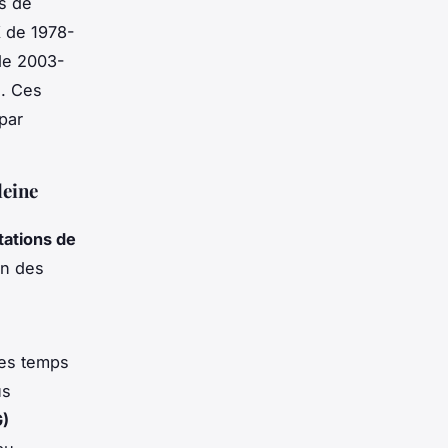
es de
X de 1978-
de 2003-
e. Ces
par
leine
tations de
on des
les temps
us
G)