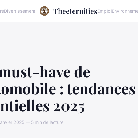
Theeternities
re
Divertissement
Emploi
Environneme
 must-have de
tomobile : tendances
ntielles 2025
janvier 2025 — 5 min de lecture