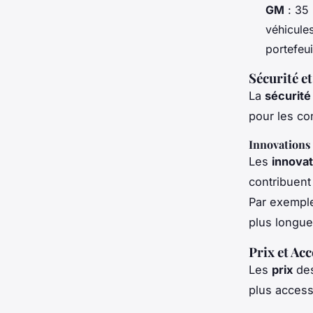
GM
: 35 
véhicule
portefeu
Sécurité e
La
sécurité
pour les co
Innovations
Les
innovat
contribuent 
Par exemple,
plus longue 
Prix et Acc
Les
prix
des
plus acces