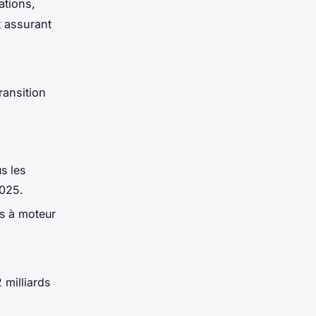
ations,
t assurant
ransition
s les
2025.
s à moteur
 milliards