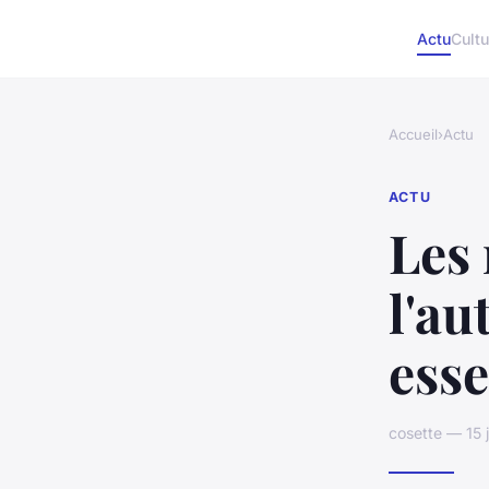
Actu
Cultu
Accueil
›
Actu
ACTU
Les
l'au
esse
cosette — 15 