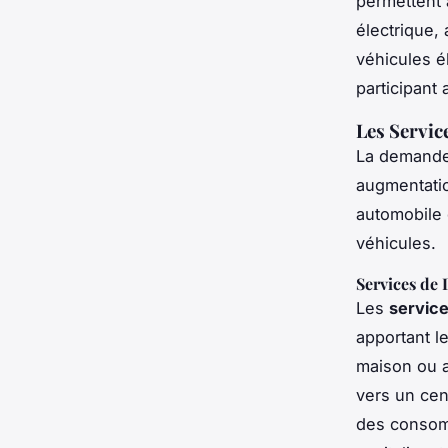
permettent 
électrique, 
véhicules é
participant
Les Servic
La demande
augmentatio
automobile 
véhicules.
Services de 
Les
service
apportant le
maison ou a
vers un cen
des consom