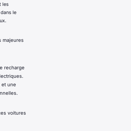
t les
 dans le
ux.
s majeures
de recharge
lectriques.
é et une
onnelles.
ces voitures