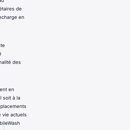
au
iétaires de
recharge en
te
é
nalité des
ent en
 soit à la
déplacements
 vie actuels
bileWash