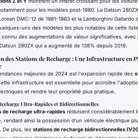
ions Z et Y
montrent un intérêt croissant pour les voitur
 notamment pour les modèles post-1980. La Datsun 280Z
Lorean DMC-12 de 1981-1983 et la Lamborghini Gallardo 
uelques-uns des modèles les plus notables de cette list
t connu des augmentations de valeur significatives, avec 
 Datsun 280ZX qui a augmenté de 138% depuis 2019.
n des Stations de Recharge : Une Infrastructure en P
e
tendances majeures de 2024 est l'expansion rapide des
s
Cette infrastructure est essentielle pour accroître l'adopti
ectriques et rendre leur propriété plus pratique.
Recharge Ultra-Rapides et Bidirectionnelles
s de recharge ultra-rapides
réduisent considérablement 
, rendant ainsi la possession d'un véhicule électrique pl
 De plus, les
stations de recharge bidirectionnelles (V2