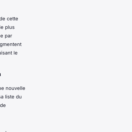
de cette
ie plus
ée par
augmentent
isant le
n
ne nouvelle
a liste du
 de