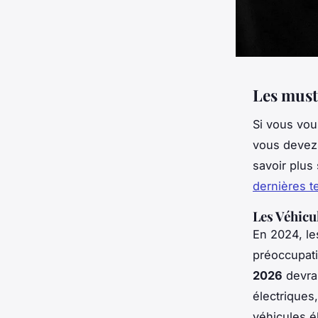
Les must
Si vous vou
vous devez 
savoir plus
dernières 
Les Véhicu
En 2024, l
préoccupati
2026
devrai
électriques
véhicules é