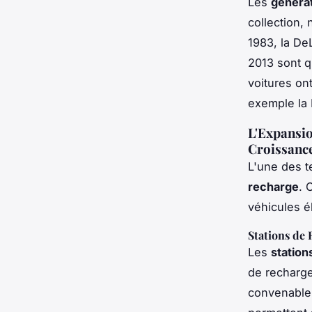
Les
générat
collection,
1983, la De
2013 sont q
voitures on
exemple la
L'Expansio
Croissanc
L'une des 
recharge
. 
véhicules él
Stations de 
Les
station
de recharge
convenable.