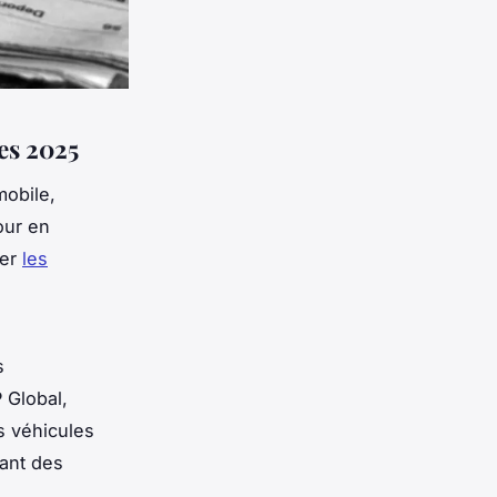
es 2025
mobile,
our en
ter
les
s
 Global,
s véhicules
tant des