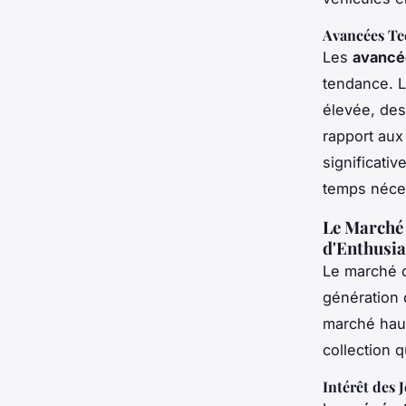
Avancées Te
Les
avancé
tendance. L
élevée, des
rapport aux
significati
temps néces
Le Marché 
d'Enthusia
Le marché
génération 
marché haus
collection 
Intérêt des 