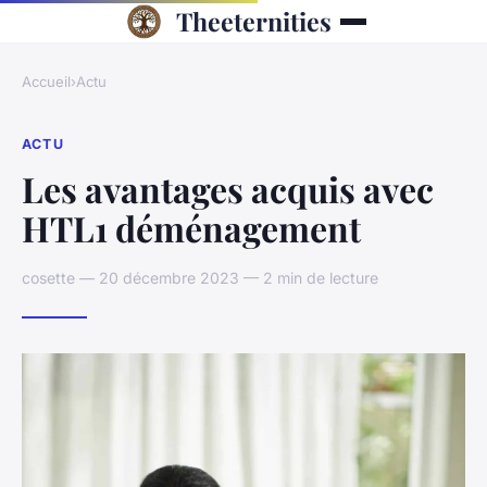
Theeternities
Accueil
›
Actu
ACTU
Les avantages acquis avec
HTL1 déménagement
cosette — 20 décembre 2023 — 2 min de lecture